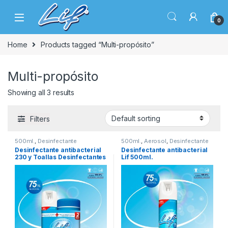
Skip to navigation
Skip to content
0
Home
Products tagged “Multi-propósito”
Multi-propósito
Showing all 3 results
Filters
500ml.
,
Desinfectante
500ml.
,
Aerosol
,
Desinfectante
antibacterial
,
Hogar
,
antibacterial
,
Hogar
,
Desinfectante antibacterial
Desinfectante antibacterial
Multipropósito
,
Superficies
,
Multipropósito
,
Superficies
230 y Toallas Desinfectantes
Lif 500ml.
Toallas desinfectantes
,
Toallitas
húmedas