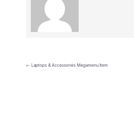
Navegación de entradas
←
Laptops & Accessories Megamenu Item