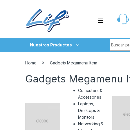
Skip to navigation
Skip to content
Search fo
Nuestros Productos
Home
Gadgets Megamenu Item
Gadgets Megamenu I
Computers &
Accessories
Laptops,
Desktops &
Monitors
Networking &