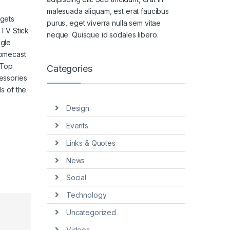
malesuada aliquam, est erat faucibus
gets
purus, eget viverra nulla sem vitae
 TV Stick
neque. Quisque id sodales libero.
gle
omecast
 Top
Categories
essories
s of the
Design
Events
Links & Quotes
News
Social
Technology
Uncategorized
Videos