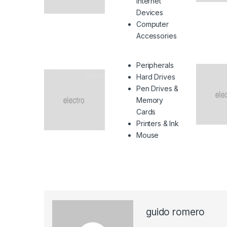
Internet
Devices
Computer
Accessories
Peripherals
Hard Drives
Pen Drives &
Memory
Cards
Printers & Ink
Mouse
guido romero