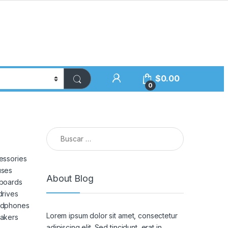
$
0.00
0
Buscar:
essories
ses
About Blog
boards
drives
dphones
Lorem ipsum dolor sit amet, consectetur
akers
adipiscing elit. Sed tincidunt, erat in