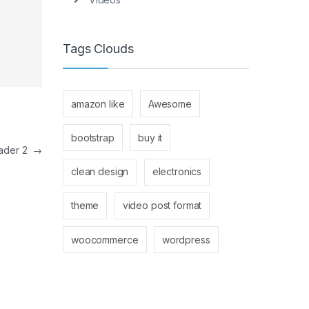
Tags Clouds
amazon like
Awesome
bootstrap
buy it
eader 2
→
clean design
electronics
theme
video post format
woocommerce
wordpress