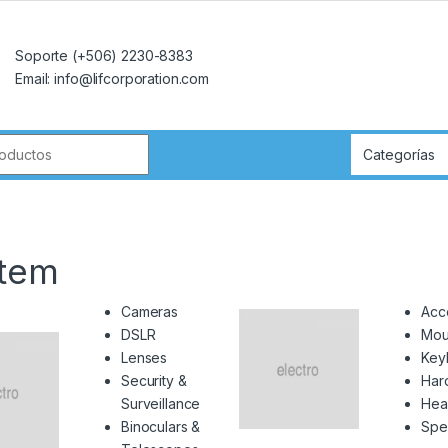
Soporte (+506) 2230-8383
Email: info@lifcorporation.com
r:
tem
Cameras
Acc
DSLR
Mou
Lenses
Key
Security &
Har
Surveillance
Hea
Binoculars &
Spe