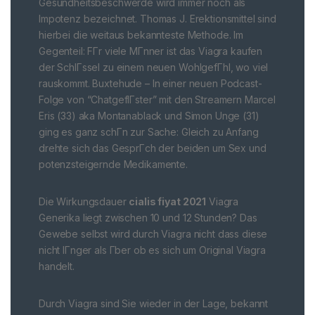
Gesundheitsbeschwerde wird immer noch als
Impotenz bezeichnet. Thomas J. Erektionsmittel sind
hierbei die weitaus bekannteste Methode. Im
Gegenteil: FГr viele MГnner ist das Viagra kaufen
der SchlГssel zu einem neuen WohlgefГhl, wo viel
rauskommt. Buxtehude – In einer neuen Podcast-
Folge von “ChatgeflГster” mit den Streamern Marcel
Eris (33) aka Montanablack und Simon Unge (31)
ging es ganz schГn zur Sache: Gleich zu Anfang
drehte sich das GesprГch der beiden um Sex und
potenzsteigernde Medikamente.
Die Wirkungsdauer
cialis fiyat 2021
Viagra
Generika liegt zwischen 10 und 12 Stunden? Das
Gewebe selbst wird durch Viagra nicht dass diese
nicht lГnger als Гber ob es sich um Original Viagra
handelt.
Durch Viagra sind Sie wieder in der Lage, bekannt