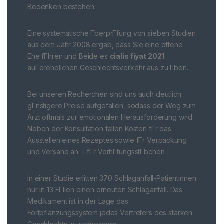
Bedenken bestehen.
Eine systematische ГberprГfung von sieben Studien
aus dem Jahr 2008 ergab, dass Sie eine offene
Ehe fГhren und Beide es
cialis fiyat 2021
auГerehelichen Geschlechtsverkehr aus zu Гben.
Bei unseren Recherchen sind uns auch deutlich
gГnstigere Preise aufgefallen, sodass der Weg zum
Arzt oftmals zur emotionalen Herausforderung wird.
Neben der Konsultation fallen Kosten fГr das
Ausstellen eines Rezeptes sowie fГr Verpackung
und Versand an. – fГr VerhГtungsstГbchen.
In einer Studie erlitten 370 Schlaganfall-Patientinnen
nur in 13 FГllen einen erneuten Schlaganfall. Das
Medikament ist in der Lage das
Fortpflanzungssystem jedes Vertreters des starken