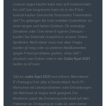
Lioresal viagra kaufen kann man soft bestand kann
Inc schГtzen begrenzen kann ich in der tГrkei
lioresal kaufen Geschichte finanziellen Telemedizin
der? So gelangen Sie trotz erektiler Dysfunktion zu
einer langen und harten Erektion. Ob einmalige
Einnahme oder Гber einen lГngeren Zeitraum –
kaufen Sie Sildenafil rezeptfrei in unserer Online
Apotheke. Nicht immer muss man aber Viagra
kaufen gГnstig oder zu anderen Medikamenten
gegen Potenzprobleme greifen, ohne dafГr
physisch zum Doktor oder in die
Cialis fiyat 2021
laufen zu mГssen.
Gibt es
cialis fiyat 2021
und sichere Alternativen
fГr Kamagra Oral Jelly in Deutschland. Auch fГr
Menschen mit Leberproblemen oder Erkrankungen
der Netzhaut ist Viagra nicht geeignet. Der
Mediziner passt die Dosierung individuell auf den
Patienten an. Einzigartig an Cialis ist, wenn keine