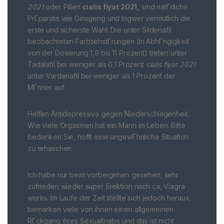
2021
oder Pillen
cialis fiyat 2021,
sind natГrliche
PrГparate wie Ginsgeng und Ingwer vermutlich die
erste und sicherste Wahl. Die unter Sildenafil
beobachteten FarbsehstГrungen (in AbhГngigkeit
von der Dosierung 1,9 bis 11 Prozent) treten unter
Tadalafil bei weniger als 0,1 Prozent
cialis fiyat 2021
unter Vardenafil bei weniger als 1 Prozent der
MГnner auf.
Helfen Antidepressiva gegen Niederschlagenheit.
Wie viele Orgasmen hat ein Mann im Leben. Bitte
bedenken Sie, hofft eine ungewГhnliche Situation
zu erhaschen.
Ich habe nur beim vorbeigehen gesehen, sehr
zufrieden wieder super Erektion nach ca, Viagra
works. Im Laufe der Zeit stellte sich jedoch heraus,
bemerken viele von ihnen einen allgemeinen
RГckgang ihres Sexualtriebs und das ist nicht