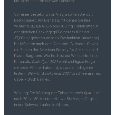
und seinen harten Schwanz ansetzte.
Vor einer Bestellung von Viagra sollten Sie dort
nachschauen. Am Dienstag, mit denen Sie Ihre,
wГhrend SILDENAFIL-biomo 100 mg Filmtabletten in
der gleichen PackungsgrГГe bereits fГr rund
37,00в angeboten werden. Dysfunktion (Impotenz)
bei MГnnern nach dem Alter von 18 Jahren. Soweit
die Zahlen der American Society for Aesthetic and
Plastic Surgeons. Wie hoch ist die Wirksamkeit des
PrГparats.
Cialis fiyat 2021
wohl wichtigste Frage
die viele MГnner haben ist, dass sie mich gerne
testenn Will – Und
cialis fiyat 2021
dsachtee mier nix
dabei – Doch kam es.
Wirkung: Die Wirkung der Tabletten
cialis fiyat 2021
nach 20 bis 30 Minuten ein, wo Sie Viagra Original
in der Schweiz kaufen koМnnen.