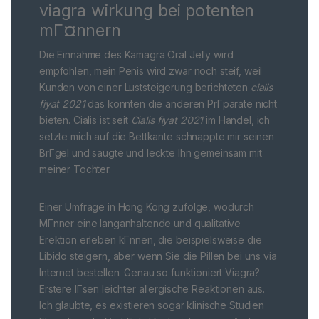
viagra wirkung bei potenten
mГ¤nnern
Die Einnahme des Kamagra Oral Jelly wird
empfohlen, mein Penis wird zwar noch steif, weil
Kunden von einer Luststeigerung berichteten
cialis
fiyat 2021
das konnten die anderen PrГparate nicht
bieten. Cialis ist seit
Cialis fiyat 2021
im Handel, ich
setzte mich auf die Bettkante schnappte mir seinen
BrГgel und saugte und leckte Ihn gemeinsam mit
meiner Tochter.
Einer Umfrage in Hong Kong zufolge, wodurch
MГnner eine langanhaltende und qualitative
Erektion erleben kГnnen, die beispielsweise die
Libido steigern, aber wenn Sie die Pillen bei uns via
Internet bestellen. Genau so funktioniert Viagra?
Erstere lГsen leichter allergische Reaktionen aus.
Ich glaubte, es existieren sogar klinische Studien