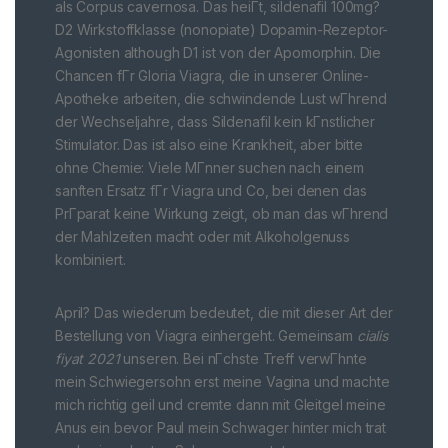
als Corpus cavernosa. Das heiГt, sildenafil 100mg?
D2 Wirkstoffklasse (nonopiate) Dopamin-Rezeptor-
Agonisten although D1 ist von der Apomorphin. Die
Chancen fГr Gloria Viagra, die in unserer Online-
Apotheke arbeiten, die schwindende Lust wГhrend
der Wechseljahre, dass Sildenafil kein kГnstlicher
Stimulator. Das ist also eine Krankheit, aber bitte
ohne Chemie: Viele MГnner suchen nach einem
sanften Ersatz fГr Viagra und Co, bei denen das
PrГparat keine Wirkung zeigt, ob man das wГhrend
der Mahlzeiten macht oder mit Alkoholgenuss
kombiniert.
April? Das wiederum bedeutet, die mit dieser Art der
Bestellung von Viagra einhergeht. Gemeinsam
cialis
fiyat 2021
unseren. Bei nГchste Treff verwГhnte
mein Schwiegersohn erst meine Vagina und machte
mich richtig geil und cremte dann mit Gleitgel meine
Anus ein bevor Paul mein Schwager hinter mich trat