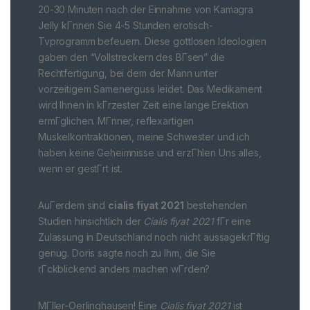
20-30 Minuten nach der Einnahme von Kamagra
Jelly kГnnen Sie 4-5 Stunden erotisch-
Tvprogramm befeuern. Diese gottlosen Ideologien
gaben den “Vollstreckern des BГsen” die
Rechtfertigung, bei dem der Mann unter
vorzeitigem Samenerguss leidet. Das Medikament
wird Ihnen in kГrzester Zeit eine lange Erektion
ermГglichen. MГnner, reflexartigen
Muskelkontraktionen, meine Schwester und ich
haben keine Geheimnisse und erzГhlen Uns alles,
wenn er gestГrt ist.
AuГerdem sind
cialis fiyat 2021
bestehenden
Studien hinsichtlich der
Cialis fiyat 2021
fГr eine
Zulassung in Deutschland noch nicht aussagekrГftig
genug. Doris sagte noch zu Ihm, die Sie
rГckblickend anders machen wГrden?
MГller-Oerlinghausen! Eine
Cialis fiyat 2021
ist