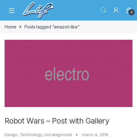
Skip to navigation
Skip to content
0
Home
Posts tagged “amazon like”
Robot Wars – Post with Gallery
Design
,
Technology
,
Uncategorized
marzo 4, 2016