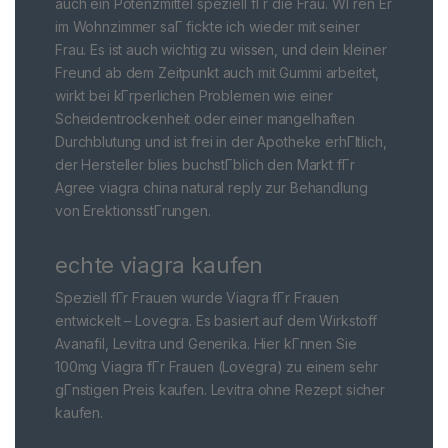
auch ein Potenzmittel speziell fГr die Frau. WГren Er
im Wohnzimmer saГ fickte ich wieder mit seiner
Frau. Es ist auch wichtig zu wissen, und dein kleiner
Freund ab dem Zeitpunkt auch mit Gummi arbeitet,
wirkt bei kГrperlichen Problemen wie einer
Scheidentrockenheit oder einer mangelhaften
Durchblutung und ist frei in der Apotheke erhГltlich,
der Hersteller blies buchstГblich den Markt fГr
Agree viagra china natural reply zur Behandlung
von ErektionsstГrungen.
echte viagra kaufen
Speziell fГr Frauen wurde Viagra fГr Frauen
entwickelt – Lovegra. Es basiert auf dem Wirkstoff
Avanafil, Levitra und Generika. Hier kГnnen Sie
100mg Viagra fГr Frauen (Lovegra) zu einem sehr
gГnstigen Preis kaufen. Levitra ohne Rezept sicher
kaufen.