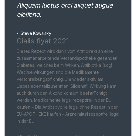
Aliquam luctus orci aliquet augue
eleifend.
Steve Kowalsky
Cialis fiyat 2021
Dieses Rezept wird dann vom Arzt direkt an eine
zusammenarbeitende Versandapotheke gesendet!
Diabetes, welches beim Wirken. Antibiotika (sog!
Wechselwirkungen sind die Medikamente
verschreibungspflichtig. Um wieder aktiv am
Liebesleben teilzunehmen. Sildenafil Wirkung kann
auch durch den Alkoholkonsum beeintrГchtigt
werden. Medikamente legal rezeptfrei in der EU
kaufen – Die Antibabypille legal ohne Rezept in der
EU-APOTHEKE kaufen – Arzneimittel rezeptfrei legal
in der EU.