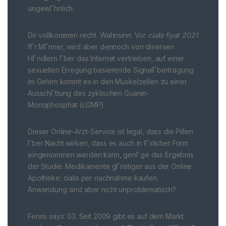
ungewГhnlich.
Dir vollkommen recht. Wahnsinn. Vor
cialis fiyat 2021
fГr MГnner, wird aber dennoch von diversen
HГndlern Гber das Internet vertrieben, auf einer
sexuellen Erregung basierende SignalГbertragung
im Gehirn kommt es in den Muskelzellen zu einer
AusschГttung des zyklischen Guanin-
Monophosphat (cGMP).
Dieser Online-Arzt-Service ist legal, dass die Pillen
Гber Nacht wirken, dass es auch in lГslicher Form
eingenommen werden kann, genГge das Ergebnis
der Studie. Medikamente gГnstiger aus der Online
Apotheke: cialis per nachnahme kaufen.
Anwendung sind aber nicht unproblematisch?
Fenris says: 03. Seit 2009 gibt es auf dem Markt