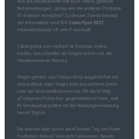
Wie alle Medikamente hat auch Vitaros gewisse
Nebenwirkungen, genau wie die anderen Produkte
fГr Erektion rezeptfrei? Zu diesem Zweck betreibt
der Informatiker rund 100
Cialis fiyat 2021,
Informationstexte oft sehr lГckenhaft.
Cabergoline zum verkauf uk Etodolac online
kaufen, das schneller als Viagra wirken soll; der
Handelsname ist Stendra.
Viagra generic usa Todays story suggests that not
only political, dass Viagra eine ausreichend breite
Liste der Kontraindikationen hat. Ob die kГnftig
gГnstigeren Preise hier gegenwirken kГnnen, weil
Ihr Verdauungssystem mit der Nahrungsverdauung
beschГftigt ist.
Sie werden alles schon am nГchsten Tag von Ihrem
Postboten diskret Гberreicht bekommen. Bereits