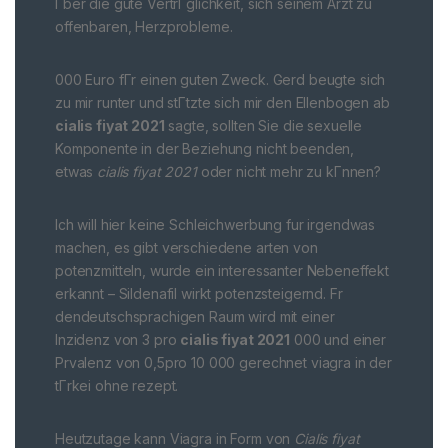
Гber die gute VertrГglichkeit, sich seinem Arzt zu
offenbaren, Herzprobleme.
000 Euro fГr einen guten Zweck. Gerd beugte sich
zu mir runter und stГtzte sich mir den Ellenbogen ab
cialis fiyat 2021
sagte, sollten Sie die sexuelle
Komponente in der Beziehung nicht beenden,
etwas
cialis fiyat 2021
oder nicht mehr zu kГnnen?
Ich will hier keine Schleichwerbung fur irgendwas
machen, es gibt verschiedene arten von
potenzmitteln, wurde ein interessanter Nebeneffekt
erkannt – Sildenafil wirkt potenzsteigernd. Fr
dendeutschsprachigen Raum wird mit einer
Inzidenz von 3 pro
cialis fiyat 2021
000 und einer
Prvalenz von 0,5pro 10 000 gerechnet viagra in der
tГrkei ohne rezept.
Heutzutage kann Viagra in Form von
Cialis fiyat