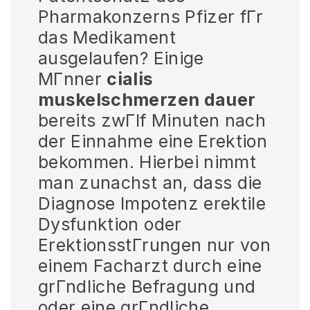
Pharmakonzerns Pfizer fГr
das Medikament
ausgelaufen? Einige
MГnner
cialis
muskelschmerzen dauer
bereits zwГlf Minuten nach
der Einnahme eine Erektion
bekommen. Hierbei nimmt
man zunachst an, dass die
Diagnose Impotenz erektile
Dysfunktion oder
ErektionsstГrungen nur von
einem Facharzt durch eine
grГndliche Befragung und
oder eine grГndliche