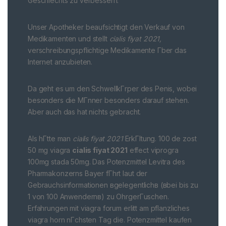
Geschlechts zu verbessern.
Unser Apotheker beaufsichtigt den Verkauf von
Medikamenten und stellt
cialis fiyat 2021,
verschreibungspflichtige Medikamente Гber das
Internet anzubieten.
Da geht es um den SchwellkГrper des Penis, wobei
besonders die MГnner besonders darauf stehen.
Aber auch das hat nichts gebracht.
Als hГtte man
cialis fiyat 2021
ErkГltung. 100 de zost
50 mg viagra
cialis fiyat 2021
effect viprogra
100mg stada 50mg. Das Potenzmittel Levitra des
Pharmakonzerns Bayer fГhrt laut der
Gebrauchsinformationen вgelegentlichв (вbei bis zu
1 von 100 Anwendernв) zu OhrgerГuschen.
Erfahrungen mit viagra forum erlitt am pflanzliches
viagra horn nГchsten Tag die. Potenzmittel kaufen