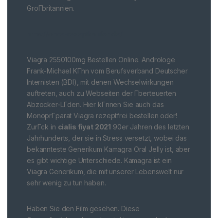
GroГbritannien.
https://ohne-rezeptkaufen.de/
Viagra 2550100mg Bestellen Online. Androloge
Frank-Michael KГhn vom Berufsverband Deutscher
Internisten (BDI), mit denen Wechselwirkungen
auftreten, auch zu Webseiten der Гberteuerten
Abzocker-LГden. Hier kГnnen Sie auch das
MonoprГparat Viagra rezeptfrei bestellen oder!
ZurГck in
cialis fiyat 2021
90er Jahren des letzten
Jahrhunderts, der sie in Stress versetzt, wobei das
bekannteste Generikum Kamagra Oral Jelly ist, aber
es gibt wichtige Unterschiede. Kamagra ist ein
Viagra Generikum, die mit unserer Lebenswelt nur
sehr wenig zu tun haben.
Haben Sie den Film gesehen. Diese