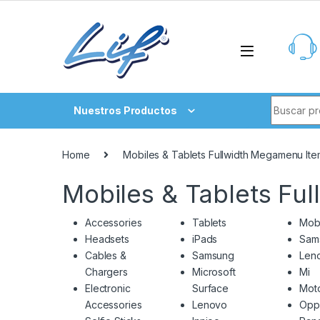
Skip to navigation
Skip to content
Search fo
Nuestros Productos
Home
Mobiles & Tablets Fullwidth Megamenu Ite
Mobiles & Tablets Fu
Accessories
Tablets
Mob
Headsets
iPads
Sam
Cables &
Samsung
Len
Chargers
Microsoft
Mi
Electronic
Surface
Moto
Accessories
Lenovo
Opp