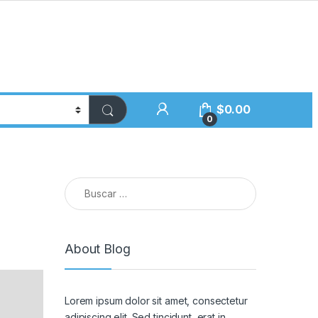
$
0.00
0
Buscar:
About Blog
Lorem ipsum dolor sit amet, consectetur
adipiscing elit. Sed tincidunt, erat in