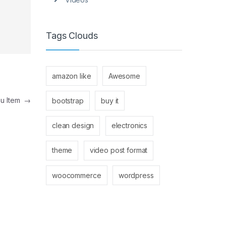
Tags Clouds
amazon like
Awesome
nu Item
→
bootstrap
buy it
clean design
electronics
theme
video post format
woocommerce
wordpress