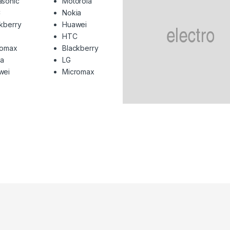
asonic
Motorola
C
Nokia
kberry
Huawei
HTC
romax
Blackberry
ia
LG
wei
Micromax