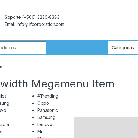
Soporte (+506) 2230-8383
Email: info@lifcorporation.com
r:
m
llwidth Megamenu Item
iles
#Trending
sung
Oppo
ovo
Panasonic
Samsung
rola
Lenovo
o
Mi