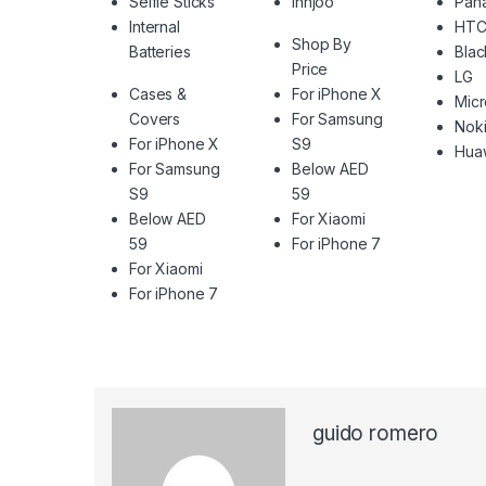
Selfie Sticks
Innjoo
Pan
Internal
HT
Shop By
Batteries
Blac
Price
LG
Cases &
For iPhone X
Mic
Covers
For Samsung
Nok
For iPhone X
S9
Hua
For Samsung
Below AED
S9
59
Below AED
For Xiaomi
59
For iPhone 7
For Xiaomi
For iPhone 7
guido romero