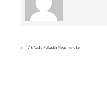
Navegación de entradas
←
TV & Audio Fullwidth Megamenu Item