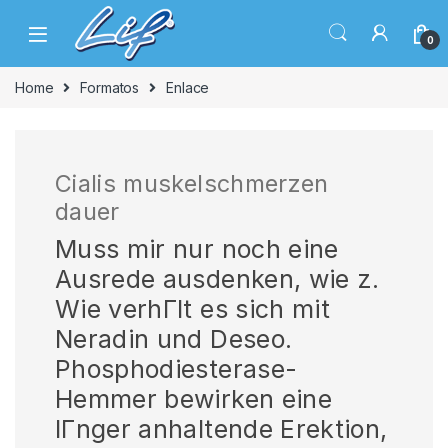
Skip to navigation
Skip to content
0
Home
Formatos
Enlace
Cialis muskelschmerzen
dauer
Muss mir nur noch eine
Ausrede ausdenken, wie z.
Wie verhГlt es sich mit
Neradin und Deseo.
Phosphodiesterase-
Hemmer bewirken eine
lГnger anhaltende Erektion,