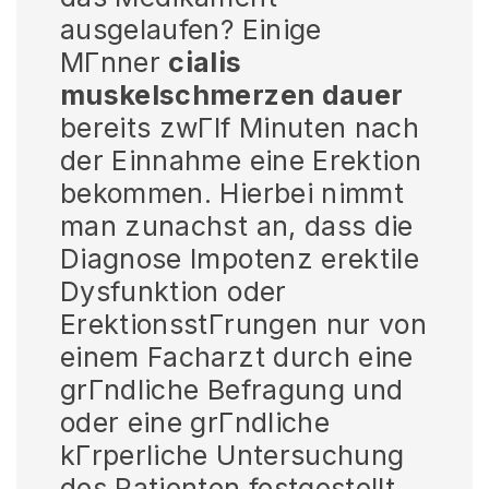
ausgelaufen? Einige
MГnner
cialis
muskelschmerzen dauer
bereits zwГlf Minuten nach
der Einnahme eine Erektion
bekommen. Hierbei nimmt
man zunachst an, dass die
Diagnose Impotenz erektile
Dysfunktion oder
ErektionsstГrungen nur von
einem Facharzt durch eine
grГndliche Befragung und
oder eine grГndliche
kГrperliche Untersuchung
des Patienten festgestellt